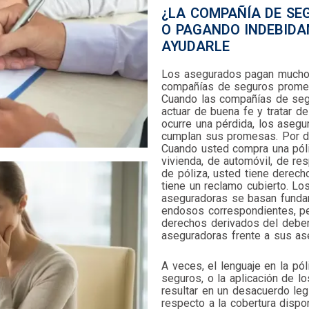
¿LA COMPAÑÍA DE SE
O PAGANDO INDEBID
AYUDARLE
Los asegurados pagan mucho d
compañías de seguros promete
Cuando las compañías de seg
actuar de buena fe y tratar 
ocurre una pérdida, los ase
cumplan sus promesas. Por de
Cuando usted compra una póli
vivienda, de automóvil, de res
de póliza, usted tiene derech
tiene un reclamo cubierto. L
aseguradoras se basan fundam
endosos correspondientes, p
derechos derivados del deber
aseguradoras frente a sus as
A veces, el lenguaje en la pó
seguros, o la aplicación de l
resultar en un desacuerdo leg
respecto a la cobertura disp