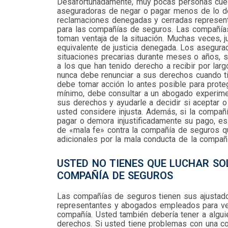
Desafortunadamente, muy pocas personas cues
aseguradoras de negar o pagar menos de lo d
reclamaciones denegadas y cerradas represent
para las compañías de seguros. Las compañía
toman ventaja de la situación. Muchas veces, ju
equivalente de justicia denegada. Los asegur
situaciones precarias durante meses o años, s
a los que han tenido derecho a recibir por larg
nunca debe renunciar a sus derechos cuando ti
debe tomar acción lo antes posible para prot
mínimo, debe consultar a un abogado experime
sus derechos y ayudarle a decidir si aceptar o
usted considere injusta. Además, si la compañ
pagar o demora injustificadamente su pago, es
de «mala fe» contra la compañía de seguros q
adicionales por la mala conducta de la compañí
USTED NO TIENES QUE LUCHAR S
COMPAÑÍA DE SEGUROS
Las compañías de seguros tienen sus ajustado
representantes y abogados empleados para vel
compañía. Usted también debería tener a algui
derechos. Si usted tiene problemas con una 