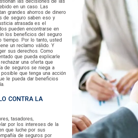
tionan las decisiones de las
ebido en un caso. Las
an grandes ahorros de dinero
s de seguro saben eso y
sticia atrasada es el
ados pueden encontrarse en
in los beneficios del seguro
o tiempo. Por lo tanto, usted
ene un reclamo válido. Y
eger sus derechos. Como
ntado que pueda explicarle
 rechazar una oferta que
ía de seguros se niega a
 posible que tenga una acción
ue le pueda dar beneficios
a.
OLO CONTRA LA
res, tasadores,
ar por los intereses de la
en que luche por sus
compañía de seguros por