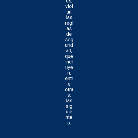
es,
viol
an
las
regl
as
de
seg
urid
ad,
que
incl
uye
n,
entr
e
otra
s,
las
sig
uie
nte
s: