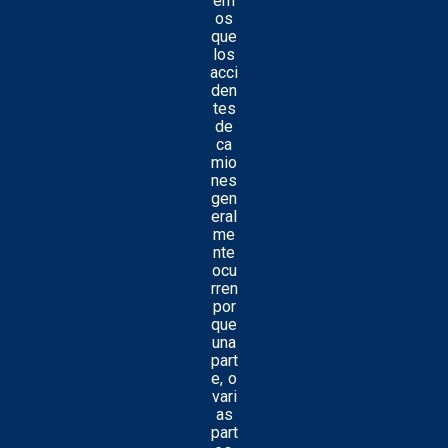
em
os
que
los
acci
den
tes
de
ca
mio
nes
gen
eral
me
nte
ocu
rren
por
que
una
part
e, o
vari
as
part