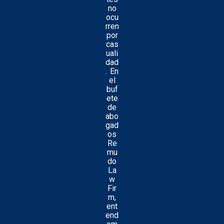
no
ocu
rren
por
cas
uali
dad
. En
el
buf
ete
de
abo
gad
os
Re
mu
do
La
w
Fir
m,
ent
end