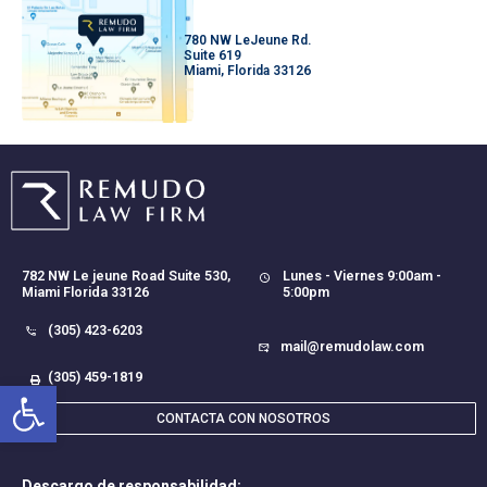
780 NW LeJeune Rd.
Suite 619
Miami, Florida 33126
782 NW Le jeune Road Suite 530,
Lunes - Viernes 9:00am -
Miami Florida 33126
5:00pm
(305) 423-6203
mail@remudolaw.com
(305) 459-1819
Abrir barra de herramientas
CONTACTA CON NOSOTROS
Descargo de responsabilidad: